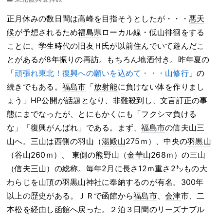
正月休みの数日間は高峰を目指そうとしたが・・・
悪天
候
が予想されるため
福島県
ローカル線・低山徘徊をする
ことに。学生時代の旧友Ｈ氏が以前住んでいて遊んだこ
とがあるが8年振りの再訪。もちろん地酒付き。昨年夏の
「
頑張れ東北！復興への願いを込めて・・・山修行
」の
続きでもある。
福島市
「
放射能
に負けない体を作りまし
ょう」
HP
公開が話題となり、非難殺到し、文言訂正の事
態にまでなったが、とにもかくにも「フクシマ負ける
な」「復興がんばれ」である。まず、
福島市
の信夫山三
山へ。三山は西側の羽山（
湯殿山
275ｍ）、中央の
羽黒山
（谷山260ｍ）、
東側の熊野山（
金華山
268ｍ）の三山
（信夫三山）の総称。毎年2月に長さ12ｍ重さ2㌧もの大
わらじを山頂の
羽黒山
神社に奉納するのが有名。300年
以上の歴史がある。ＪＲで函館から
福島市
、
会津
市、二
本松を経由し函館へ戻った。２泊３日間のリーズナブル