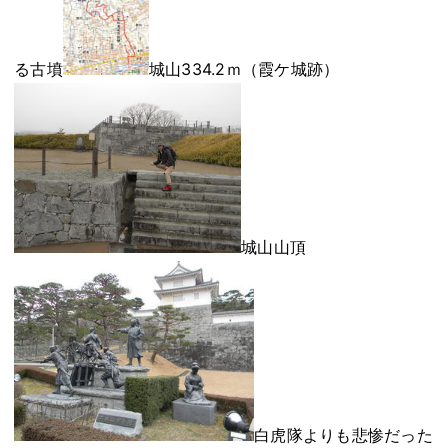
る古墳
城山334.2ｍ（霞ケ城跡）
城山山頂
白虎隊よりも悲惨だった