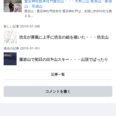
愛宕神社総本社⛩愛宕山・・・大和三山 香具山・畝傍
山・耳成山
愛宕山・愛宕神社⛩総本社 愛宕神社⛩は、全国に約900社を数
える…
新しい記事
(2015-01-08)
坊主が屏風に上手に坊主の絵を描いた・・・坊主山
過去の記事
(2015-01-01)
藻岩山で初日の出⛷山スキー・・・山頂でばったり
記事一覧
コメントを書く