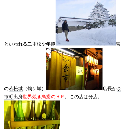
といわれる
二本松少年隊
雪
の
若松城
（鶴ケ城）
店長が
余
市町
出身
世界焼き鳥党のＨＰ
。この店は分店。