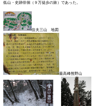
低山・史跡徘徊（９万徒歩の旅）であった。
信夫三山 地図
最高峰熊野山