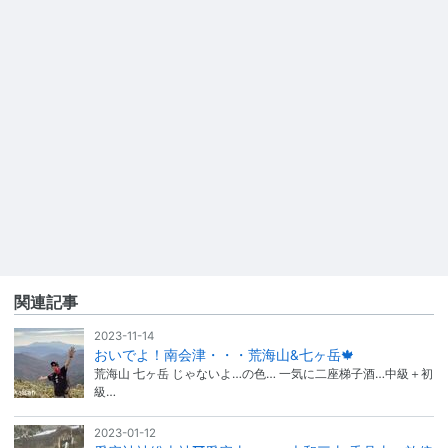
関連記事
2023-11-14
おいでよ！南会津・・・荒海山&七ヶ岳🍁
荒海山 七ヶ岳 じゃないよ…の色… 一気に二座梯子酒…中級＋初
級…
2023-01-12