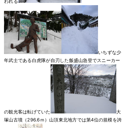
われる
いちずな少
年武士である白虎隊が自刃した
飯盛山
急登でスニーカー
の観光客は転げていた
大
塚山古墳（296.6ｍ）山頂東北地方では第4位の規模を誇