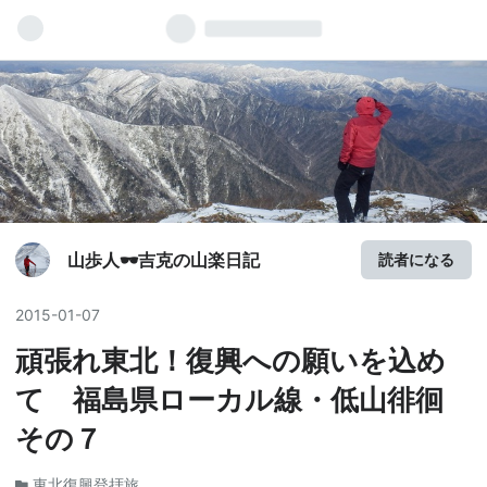
山歩人🕶吉克の山楽日記
読者になる
2015
-
01
-
07
頑張れ東北！復興への願いを込め
て 福島県ローカル線・低山徘徊
その７
東北復興登拝旅