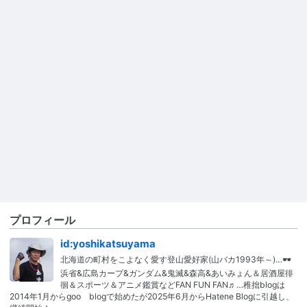
プロフィール
id:yoshikatsuyama
北海道の町村をこよなく愛す登山愛好家(山バカ1993年～)…🕶
浜省&広島カープ&ガンダム&鬼滅&森高&あいみょん＆居酒屋徘
徊＆スポーツ＆アニメ鑑賞などFAN FUN FAN♬…稚拙blogは
2014年1月からgoo blogで始めたが2025年6月からHatene Blogに引越し、