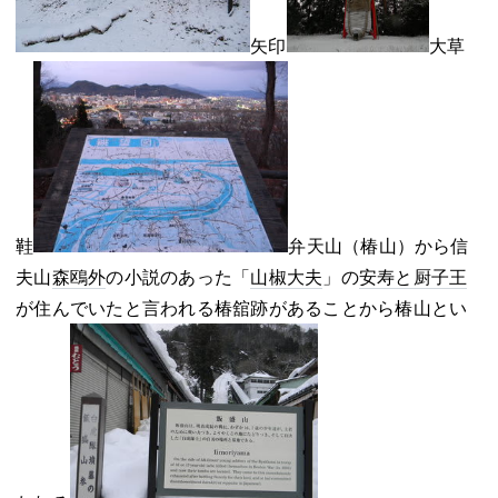
矢印
大草
鞋
弁天山（椿山）から信
夫山
森鴎外
の小説のあった「
山椒大夫
」の
安寿と厨子王
が住んでいたと言われる椿舘跡があることから椿山とい