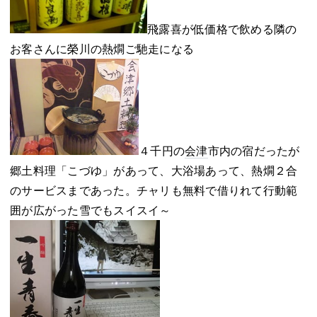
飛露喜が低価格で飲める隣の
お客さんに榮川の熱燗ご馳走になる
４千円の
会津
市内の宿だったが
郷土料理「こづゆ」があって、大浴場あって、熱燗２合
のサービスまであった。チャリも無料で借りれて行動範
囲が広がった雪でもスイスイ～